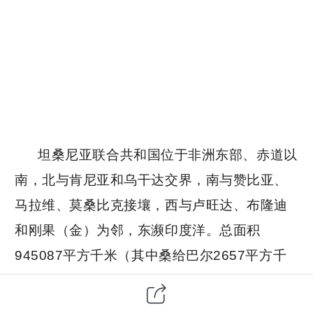
坦桑尼亚联合共和国位于非洲东部、赤道以
南，北与肯尼亚和乌干达交界，南与赞比亚、
马拉维、莫桑比克接壤，西与卢旺达、布隆迪
和刚果（金）为邻，东濒印度洋。总面积
945087平方千米（其中桑给巴尔2657平方千
米），海岸线长840千米。坦桑尼亚总人口约
6500万人（其中桑给巴尔188万人），首都多